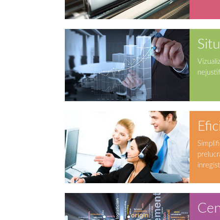
Situ
Vizuali
nejustif
Efi
Simplif
prelucr
inregis
Cen