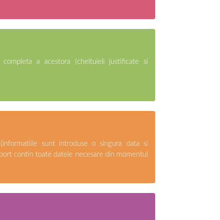
 completa a acestora (cheltuieli justificate si
 (informatiile sunt introduse o singura data si
nsport contin toate datele necesare din momentul