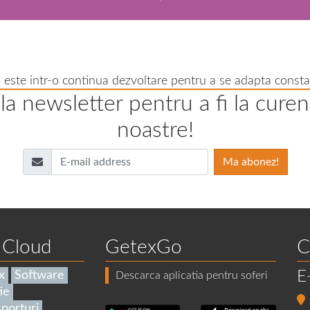
 este intr-o continua dezvoltare pentru a se adapta constan
a newsletter pentru a fi la curen
noastre!
 Cloud
GetexGo
C
E
x
Software
Descarca aplicatia pentru soferi
ie
porturi