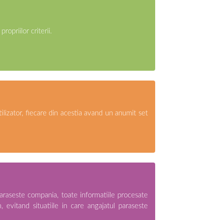
opriilor criterii.
tilizator, fiecare din acestia avand un anumit set
paraseste compania, toate informatiile procesate
m, evitand situatiile in care angajatul paraseste