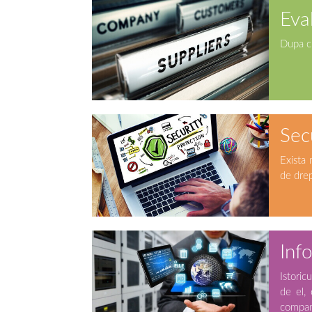
Eva
Dupa cr
Sec
Exista 
de drept
Inf
Istoric
de el, 
compani