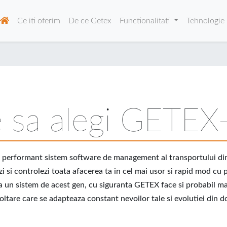
Ce iti oferim
De ce Getex
Functionalitati
Tehnologie
 sa alegi GETE
si performant sistem software de management al transportului d
zi si controlezi toata afacerea ta in cel mai usor si rapid mod cu p
ca un sistem de acest gen, cu siguranta GETEX face si probabil mai
ltare care se adapteaza constant nevoilor tale si evolutiei din d