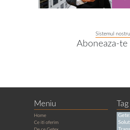
Sistemul nostru
Aboneaza-te l
Meniu
Tag
Gete
Home
Solut
Ce iti oferim
Trans
De ce Getex