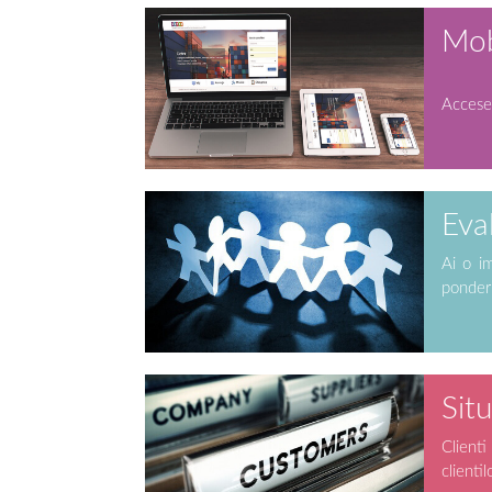
Mob
Accesez
Eva
Ai o im
ponderi
Situ
Clienti
clienti