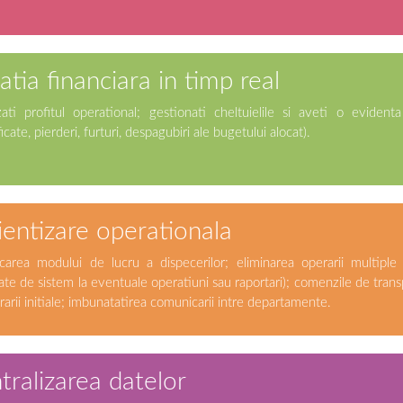
atia financiara in timp real
zati profitul operational; gestionati cheltuielile si aveti o evidenta
icate, pierderi, furturi, despagubiri ale bugetului alocat).
cientizare operationala
icarea modului de lucru a dispecerilor; eliminarea operarii multiple
ate de sistem la eventuale operatiuni sau raportari); comenzile de tra
trarii initiale; imbunatatirea comunicarii intre departamente.
tralizarea datelor