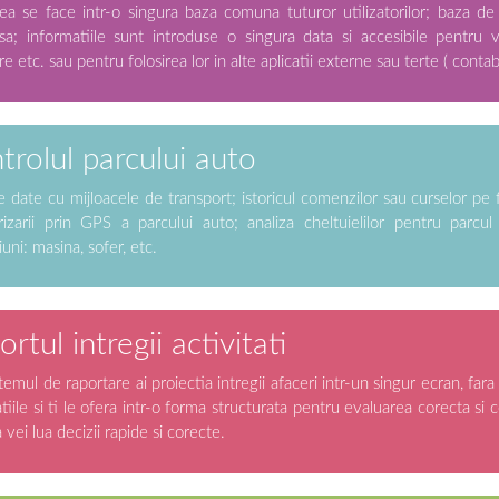
a se face intr-o singura baza comuna tuturor utilizatorilor; baza de
sa; informatiile sunt introduse o singura data si accesibile pentru vi
e etc. sau pentru folosirea lor in alte aplicatii externe sau terte ( contabi
trolul parcului auto
 date cu mijloacele de transport; istoricul comenzilor sau curselor pe fi
izarii prin GPS a parcului auto; analiza cheltuielilor pentru parcul
uni: masina, sofer, etc.
rtul intregii activitati
stemul de raportare ai proiectia intregii afaceri intr-un singur ecran, far
tiile si ti le ofera intr-o forma structurata pentru evaluarea corecta si
a vei lua decizii rapide si corecte.