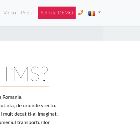
Video
Preturi
Solicita DEMO
X-TMS?
in Romania.
utinta, de oriunde vrei tu.
 mult decat ti-ai imaginat.
omeniul transporturilor.