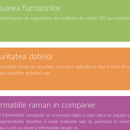
luarea furnizorilor
iterii impuse de organismele de certificare de calitate ISO sau conform pr
uritatea datelor
mai multe nivele de securitate, accesul in aplicatie se face la nivel de u
uri specifice activitatii sale.
ormatiile raman in companie
ul informatiilor companiei se acceseaza rapid si usor; daca un angajat 
oportunitatile deschise si toate realizarile sale se pastreaza in siste
a cu tot cu clienti si informatiile despre ei.