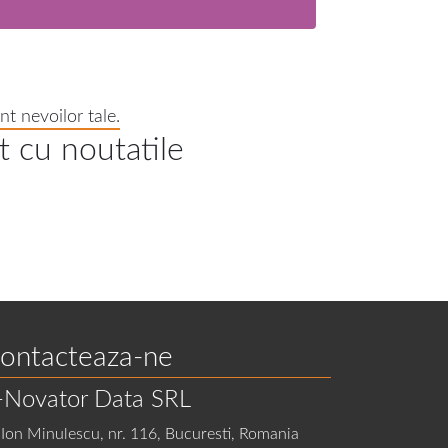
t nevoilor tale.
t cu noutatile
ontacteaza-ne
-Novator Data SRL
Ion Minulescu, nr. 116, Bucuresti, Romania