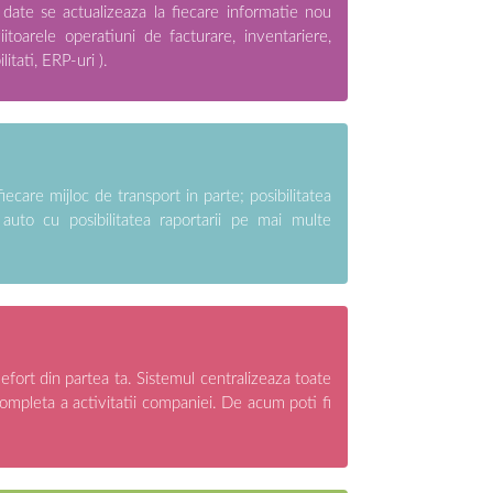
 date se actualizeaza la fiecare informatie nou
itoarele operatiuni de facturare, inventariere,
litati, ERP-uri ).
ecare mijloc de transport in parte; posibilitatea
 auto cu posibilitatea raportarii pe mai multe
a efort din partea ta. Sistemul centralizeaza toate
 completa a activitatii companiei. De acum poti fi