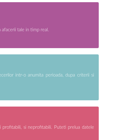
afacerii tale in timp real.
cerilor intr-o anumita perioada, dupa criterii si
 profitabili, si neprofitabili. Puteti prelua datele