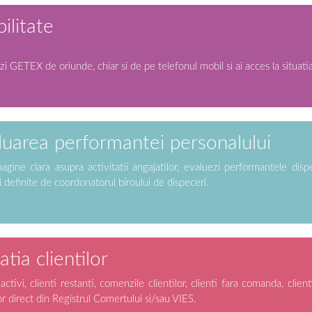
ilitate
i GETEX de oriunde, chiar si de pe telefonul mobil si ai acces la situatia 
luarea performantei personalului
agine clara asupra activitatii angajatilor, evaluezi performantele dispe
 definite de coordonatorul biroului de dispeceri.
atia clientilor
 activi, clienti restanti, comenzile clientilor, clienti fara comanda, clienti
lor direct din Registrul Comertului si/sau VIES.