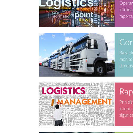
Operare
introdu
raportar
Con
Baza de
monitor
dimensi
Rapo
Prin si
informa
sigur c